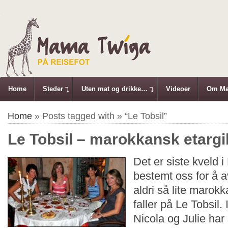
Home
Steder
Uten mat og drikke…
Videoer
Om Ma
Home
» Posts tagged with » “Le Tobsil”
Le Tobsil – marokkansk etargi
Det er siste kveld 
bestemt oss for å a
aldri så lite marok
faller på Le Tobsil. 
Nicola og Julie ha