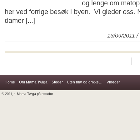
og lenge om matop
her ved forrige besøk i byen. Vi gleder oss. N
damer [...]
13/09/2011 /
Home
Om Mama Twiga
Steder
Uten mat og drikke…
Videoer
© 2011,
↑
Mama Twiga på reisefot